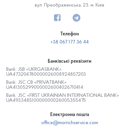
вул. Преображенська, 23. м. Київ
Телефон
+38 067 177 36 44
Банківські реквізити
Bank: JSB «UKRGASBANK»
UA473204780000026008924857203
Bank: JSC CB «PRIVATBANK»
UA413052990000026004026710414
Bank: JSC «FIRST UKRAINIAN INTERNATIONAL BANK»
UA493348510000000026005355475
Електронна пошта
office@morrichservice.com