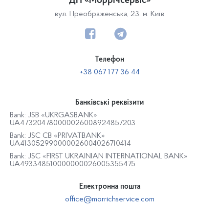
ДП «Моррічсервіс»
вул. Преображенська, 23. м. Київ
Телефон
+38 067 177 36 44
Банківські реквізити
Bank: JSB «UKRGASBANK»
UA473204780000026008924857203
Bank: JSC CB «PRIVATBANK»
UA413052990000026004026710414
Bank: JSC «FIRST UKRAINIAN INTERNATIONAL BANK»
UA493348510000000026005355475
Електронна пошта
office@morrichservice.com