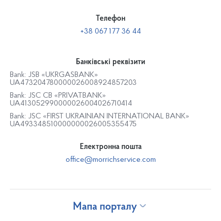
Телефон
+38 067 177 36 44
Банківські реквізити
Bank: JSB «UKRGASBANK»
UA473204780000026008924857203
Bank: JSC CB «PRIVATBANK»
UA413052990000026004026710414
Bank: JSC «FIRST UKRAINIAN INTERNATIONAL BANK»
UA493348510000000026005355475
Електронна пошта
office@morrichservice.com
Мапа порталу