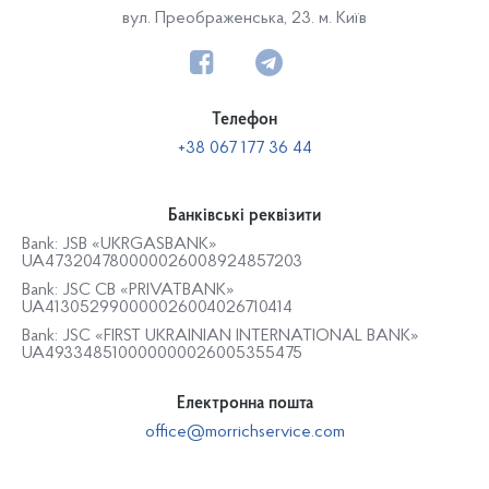
вул. Преображенська, 23. м. Київ
Телефон
+38 067 177 36 44
Банківські реквізити
Bank: JSB «UKRGASBANK»
UA473204780000026008924857203
Bank: JSC CB «PRIVATBANK»
UA413052990000026004026710414
Bank: JSC «FIRST UKRAINIAN INTERNATIONAL BANK»
UA493348510000000026005355475
Електронна пошта
office@morrichservice.com